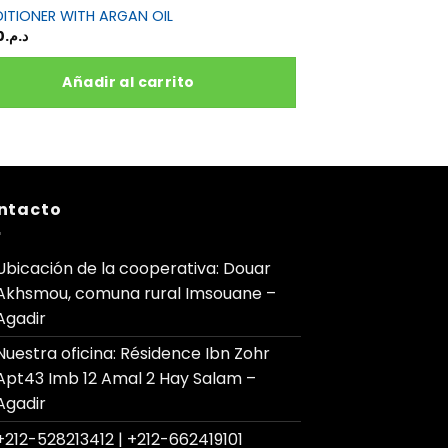
ITIONER WITH ARGAN OIL
SHAMPOO WITH AR
0
د.م.
80,00
د.م.
Añadir al carrito
Aña
ntacto
Ubicación de la cooperativa: Douar
Akhsmou, comuna rural Imsouane –
Agadir
Nuestra oficina: Résidence Ibn Zohr
Apt43 Imb 12 Amal 2 Hay Salam –
Agadir
+212-528213412 | +212-662419101