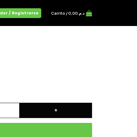
der / Registrarse
Carrito /
0,00
د.م.