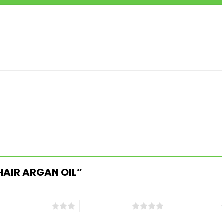
“HAIR ARGAN OIL”
3 de 5 estrellas
4 de 5 estrellas
5 de 5 estrellas