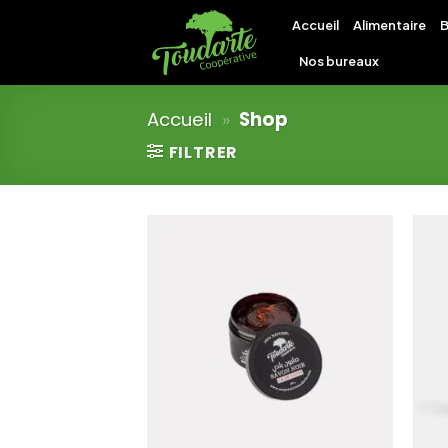
Skip
Accueil
Alimentaire
B
to
content
Nos bureaux
Accueil
»
Shop
FILTRER