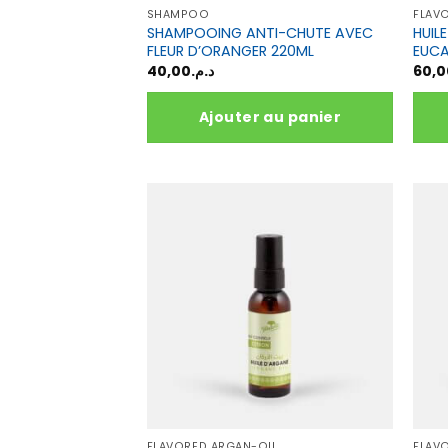
du
SHAMPOO
FLAV
prod
SHAMPOOING ANTI-CHUTE AVEC
HUIL
FLEUR D’ORANGER 220ML
EUCA
40,00
د.م.
60,0
Ajouter au panier
FLAVORED ARGAN-OIL
FLAV