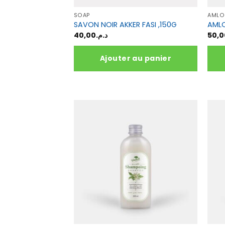
SOAP
AMLO
SAVON NOIR AKKER FASI ,150G
AMLO
40,00
د.م.
50,0
Ajouter au panier
Ce
prod
a
plusi
varia
Les
opti
peuv
être
choi
sur
la
pag