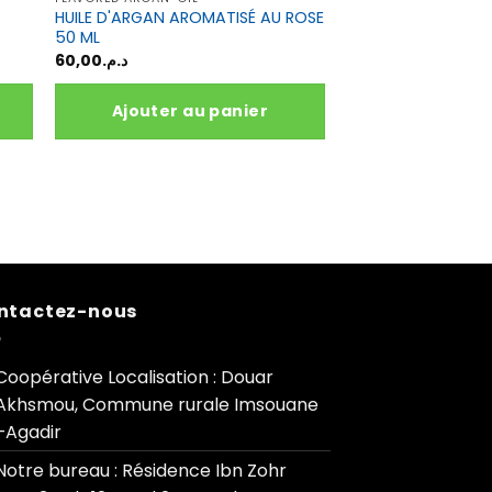
HUILE D'ARGAN AROMATISÉ AU ROSE
50 ML
60,00
د.م.
Ajouter au panier
ntactez-nous
Coopérative Localisation : Douar
Akhsmou, Commune rurale Imsouane
–Agadir
Notre bureau : Résidence Ibn Zohr