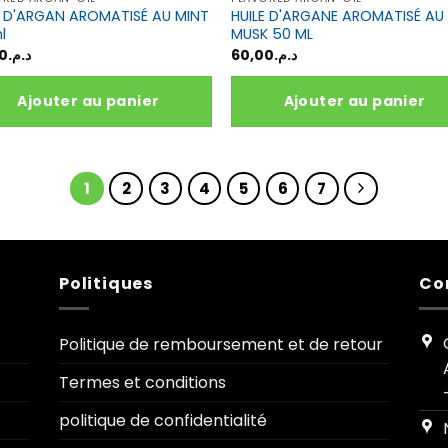
E D'ARGAN AROMATISÉ AU MINT
HUILE D'ARGANE AROMATISÉ AU
ml
MUSK 50 ML
0
د.م.
60,00
د.م.
Ajouter au panier
Ajouter au panier
1
2
3
4
5
6
7
Politiques
Co
Politique de remboursement et de retour
Termes et conditions
politique de confidentialité