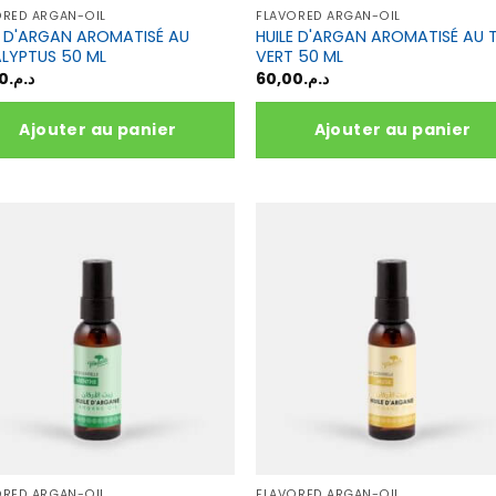
du
ORED ARGAN-OIL
FLAVORED ARGAN-OIL
uit
produit
E D'ARGAN AROMATISÉ AU
HUILE D'ARGAN AROMATISÉ AU 
LYPTUS 50 ML
VERT 50 ML
0
د.م.
60,00
د.م.
Ajouter au panier
Ajouter au panier
ORED ARGAN-OIL
FLAVORED ARGAN-OIL