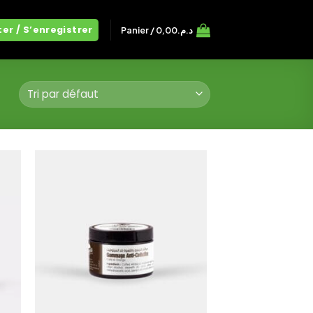
er / S’enregistrer
Panier /
0,00
د.م.