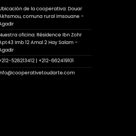
Ubicación de la cooperativa: Douar
Akhsmou, comuna rural Imsouane –
Agadir
Nuestra oficina: Résidence Ibn Zohr
Apt43 Imb 12 Amal 2 Hay Salam –
Agadir
+212-528213412 | +212-662419101
info@cooperativetoudarte.com