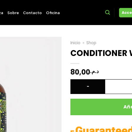
Acce
za
Sobre
Contacto
Oficina
Inicio
»
Shop
CONDITIONER 
80,00
د.م.
CONDITIONER WITH ARGAN O
Aña