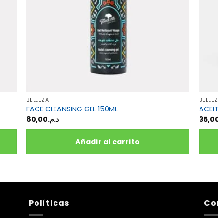
BELLEZA
BELLE
FACE CLEANSING GEL 150ML
ACEI
80,00
د.م.
35,0
Añadir al carrito
Políticas
Co