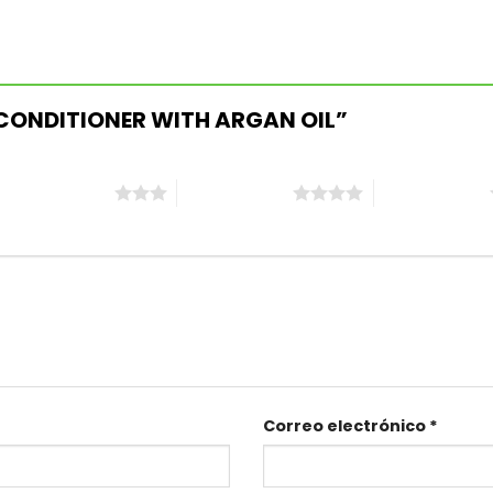
 “CONDITIONER WITH ARGAN OIL”
3 de 5 estrellas
4 de 5 estrellas
5 de 5 estrellas
Correo electrónico
*