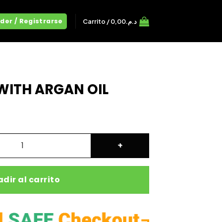
der / Registrarse
Carrito /
0,00
د.م.
WITH ARGAN OIL
IL cantidad
dir al carrito