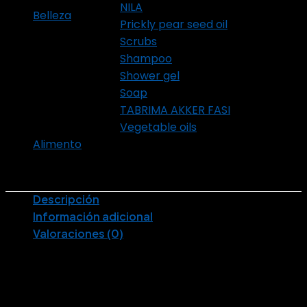
NILA
Belleza
(65)
Prickly pear seed oil
Scrubs
Shampoo
Shower gel
Soap
TABRIMA AKKER FASI
Vegetable oils
Alimento
(16)
Descripción
Información adicional
Valoraciones (0)
Ingredientes:
:
usar
:
almacenamiento
Almacenamiento: Manténgase