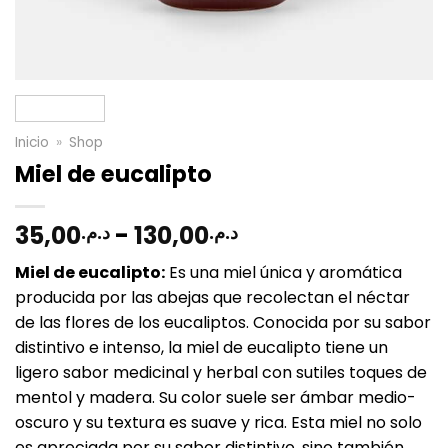
Inicio
»
Shop
Miel de eucalipto
Rango
35,00
-
130,00
د.م.
د.م.
de
Miel de eucalipto:
Es una miel única y aromática
precios:
producida por las abejas que recolectan el néctar
desde
de las flores de los eucaliptos. Conocida por su sabor
د.م.35,00
distintivo e intenso, la miel de eucalipto tiene un
hasta
ligero sabor medicinal y herbal con sutiles toques de
د.م.130,00
mentol y madera. Su color suele ser ámbar medio-
oscuro y su textura es suave y rica. Esta miel no solo
es apreciada por su sabor distintivo, sino también