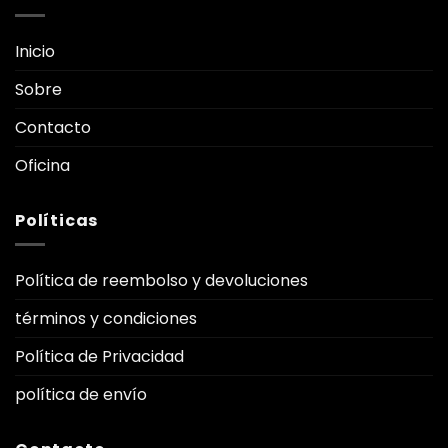
opciones
se
pueden
Inicio
elegir
Sobre
en
la
Contacto
página
de
Oficina
producto
Políticas
Política de reembolso y devoluciones
términos y condiciones
Política de Privacidad
política de envío