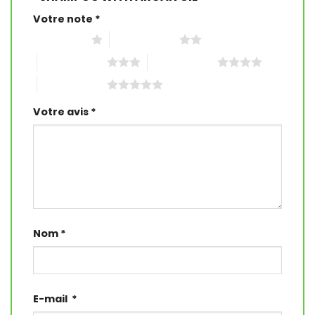
Votre note
*
1 étoile sur 5
2 étoiles sur 5
3 étoiles sur 5
4 étoiles sur 5
5 étoiles sur 5
Votre avis
*
Nom
*
E-mail
*