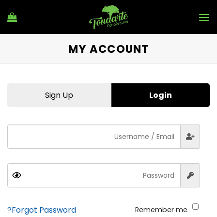
Ski
t
conten
MY ACCOUNT
Sign Up
Login
Forgot Password?
Remember me